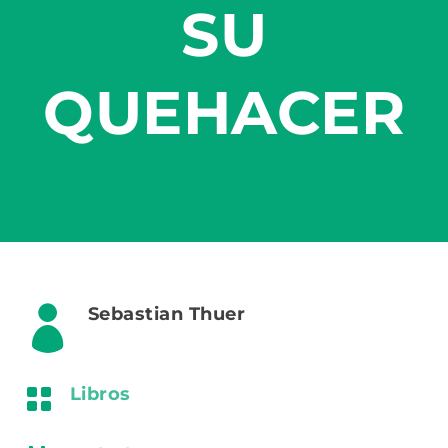
SU
QUEHACER

Sebastian Thuer

Libros