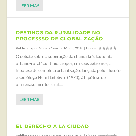
LEER MÁS
DESTINOS DA RURALIDADE NO
PROCESSSO DE GLOBALIZAÇÃO
Publicado por
Norma Cuesta
|
Mar 5, 2018
|
Libros
|
O debate sobre a superação da chamada “dicotomia
urbano-rural” continua a opor, em seus extremos, a
hipótese de completa urbanização, lançada pelo filósofo
e sociólogo Henri Lefebvre (1970), à hipótese de
um renascimento rural,...
LEER MÁS
EL DERECHO A LA CIUDAD
Publicado por
Norma Cuesta
|
Mar 5, 2018
|
Libros
|