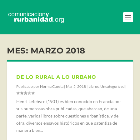
MES:
MARZO 2018
DE LO RURAL A LO URBANO
Publicado por
Norma Cuesta
|
Mar 5, 2018
|
Libros
,
Uncategorized
|
Henri Lefebvre (1901) es bien conocido en Francia por
sus numerosas obra publicadas, que abarcan, de una
parte, varios libros sobre cuestiones urbanística, y de
otra, diversos ensayos históricos en que patentiza de
manera bien...